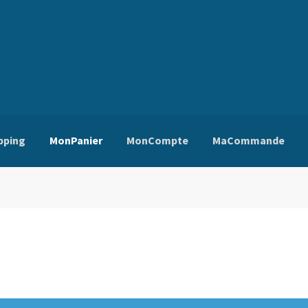
pping
MonPanier
MonCompte
MaCommande
ns Générales de Vente
Edito
Mentions Légales
Mon Compte
Pa