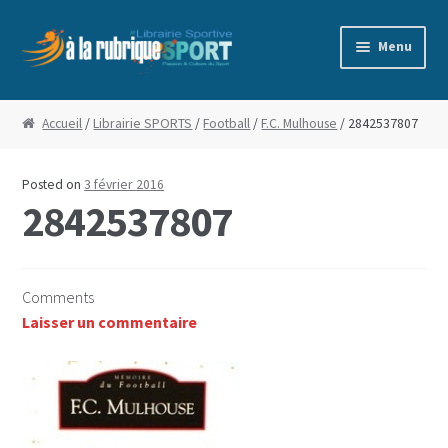
Aller
Aller
Menu
à
au
la
contenu
Accueil
navigation
Accueil
/
Librairie SPORTS
/
Football
/
F.C. Mulhouse
/ 2842537807
Blog
Posted on
3 février 2016
Boutique
2842537807
Commande
Comments
Conditions Générales de Vente
Laisser un commentaire
Edito
Mentions Légales