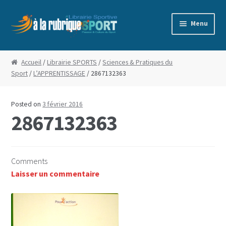
Aller
Aller
Menu
à
au
la
contenu
Accueil
navigation
Accueil
/
Librairie SPORTS
/
Sciences & Pratiques du
Sport
/
L’APPRENTISSAGE
/ 2867132363
Blog
Boutique
Posted on
3 février 2016
2867132363
Commande
Conditions Générales de Vente
Comments
Laisser un commentaire
Edito
Mentions Légales