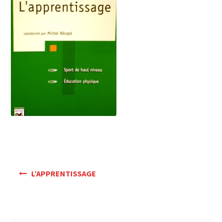
Mon Compte
Panier
Navigation
L’APPRENTISSAGE
de
l’article