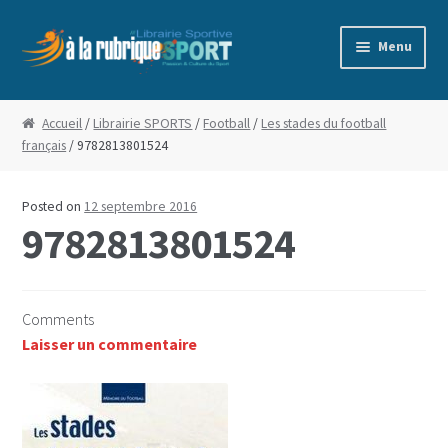
Aller
Aller
Menu
à
au
la
contenu
Accueil
navigation
Accueil
/
Librairie SPORTS
/
Football
/
Les stades du football
français
/ 9782813801524
Blog
Boutique
Posted on
12 septembre 2016
9782813801524
Commande
Conditions Générales de Vente
Comments
Laisser un commentaire
Edito
Mentions Légales