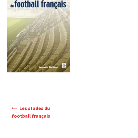
Mon Compte
Panier
Navigation
Les stades du
de
football français
l’article