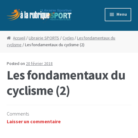
Aller
Aller
Menu
à
au
la
contenu
Accueil
navigation
Accueil
/
Librairie SPORTS
/
Cycles
/
Les fondamentaux du
cyclisme
/ Les fondamentaux du cyclisme (2)
Blog
Boutique
Posted on
20 février 2018
Les fondamentaux du
Commande
cyclisme (2)
Conditions Générales de Vente
Edito
Comments
Laisser un commentaire
Mentions Légales