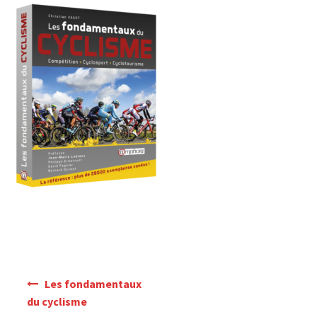
Mon Compte
Panier
Navigation
Les fondamentaux
de
du cyclisme