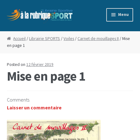
Aller
Aller
Menu
à
au
la
contenu
Accueil
navigation
Accueil
/
Librairie SPORTS
/
Voiles
/
Carnet de mouillages II
/ Mise
en page 1
Blog
Boutique
Posted on
12 février 2019
Mise en page 1
Commande
Conditions Générales de Vente
Comments
Laisser un commentaire
Edito
Mentions Légales