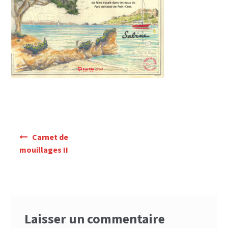
Mon Compte
Panier
Navigation
Carnet de
de
mouillages II
l’article
Laisser un commentaire