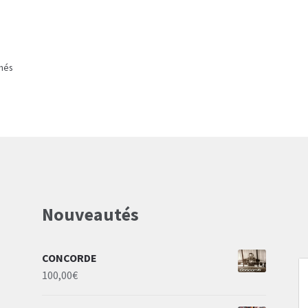
Trié
chés
du
plus
récent
au
plus
ancien
Nouveautés
CONCORDE
100,00
€