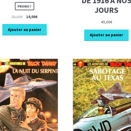
DE 1916 A NO
PROMO !
JOURS
Le
Le
20,00
€
14,00
€
49,00
€
prix
prix
initial
actuel
Ajouter au panier
Ajouter au panier
était :
est :
20,00€.
14,00€.