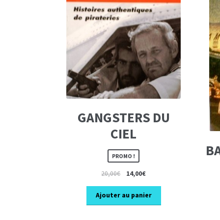
GANGSTERS DU
CIEL
B
PROMO !
Le
Le
20,00
€
14,00
€
prix
prix
initial
actuel
Ajouter au panier
était :
est :
20,00€.
14,00€.