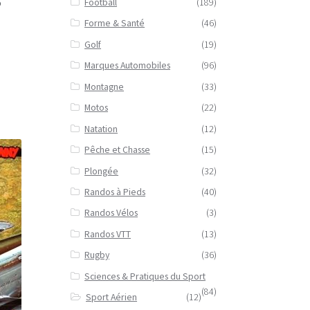
S
Football
(189)
Forme & Santé
(46)
Golf
(19)
Marques Automobiles
(96)
Montagne
(33)
Motos
(22)
Natation
(12)
Pêche et Chasse
(15)
Plongée
(32)
Randos à Pieds
(40)
Randos Vélos
(3)
Randos VTT
(13)
Rugby
(36)
Sciences & Pratiques du Sport
(84)
Sport Aérien
(12)