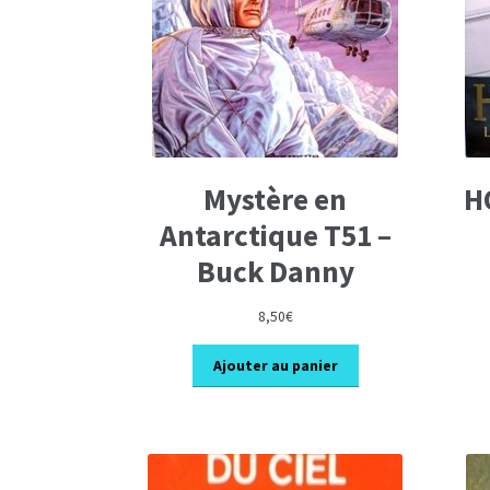
Mystère en
H
Antarctique T51 –
Buck Danny
8,50
€
Ajouter au panier