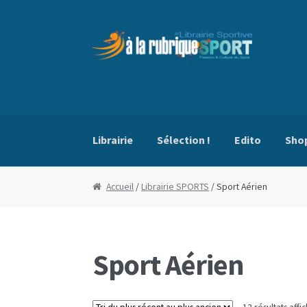
Aller
Aller
à
au
la
contenu
navigation
Librairie
Sélection !
Edito
Sho
Accueil
Blog
Boutique
Commande
Conditio
Accueil
/
Librairie SPORTS
/ Sport Aérien
Sport Aérien