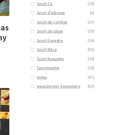
Sport Co
(19)
Sport d'adresse
(6)
Sport de Combat
(17)
xas
Sport de Glisse
(15)
ny
Sport Equestre
(19)
Sport Méca
(92)
Sport Raquette
(30)
Tauromachie
(10)
Voiles
(47)
www.Dernier Exemplaire
(82)