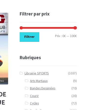
Filtrer par prix
Prix
Prix
Prix :
0€
—
100€
Filtrer
min
max
Rubriques
Librairie SPORTS
(1037)
Arts Martiaux
(9)
Bandes Dessinées
(70)
DE
Courir
(20)
UE
Cycles
(72)