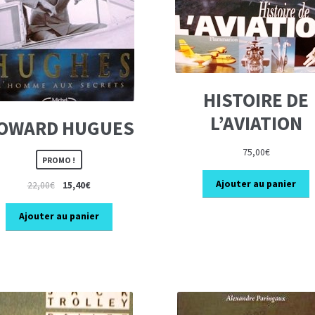
HISTOIRE DE
L’AVIATION
OWARD HUGUES
75,00
€
PROMO !
Ajouter au panier
Le
Le
22,00
€
15,40
€
prix
prix
initial
actuel
Ajouter au panier
était :
est :
22,00€.
15,40€.