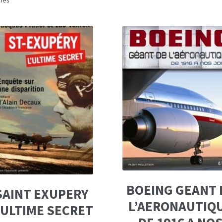
chés
du
plus
récent
au
plus
ancien
BOEING GEANT 
SAINT EXUPERY
L’AERONAUTIQ
’ULTIME SECRET