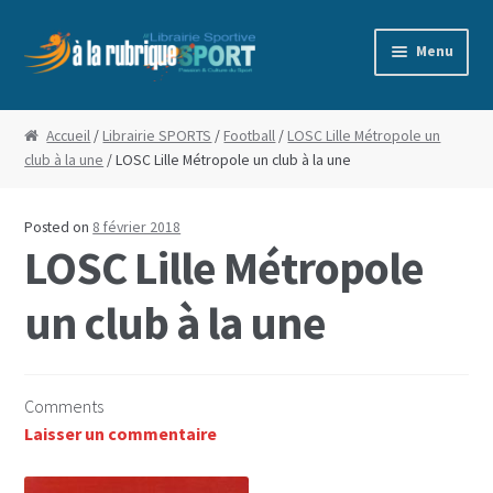
Aller
Aller
Menu
à
au
la
contenu
Accueil
navigation
Accueil
/
Librairie SPORTS
/
Football
/
LOSC Lille Métropole un
club à la une
/ LOSC Lille Métropole un club à la une
Blog
Boutique
Posted on
8 février 2018
LOSC Lille Métropole
Commande
un club à la une
Conditions Générales de Vente
Edito
Comments
Laisser un commentaire
Mentions Légales