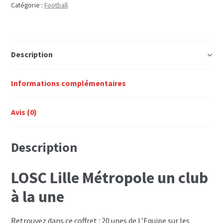
Métropole
Catégorie :
Football
un
club
à
Description
la
une
Informations complémentaires
Avis (0)
Description
LOSC Lille Métropole un club
à la une
Retrouvez dans ce coffret : 20 unes de L’Equipe sur les