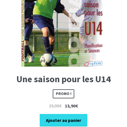
Une saison pour les U14
PROMO !
Le
Le
19,90
€
13,90
€
prix
prix
initial
actuel
Ajouter au panier
était :
est :