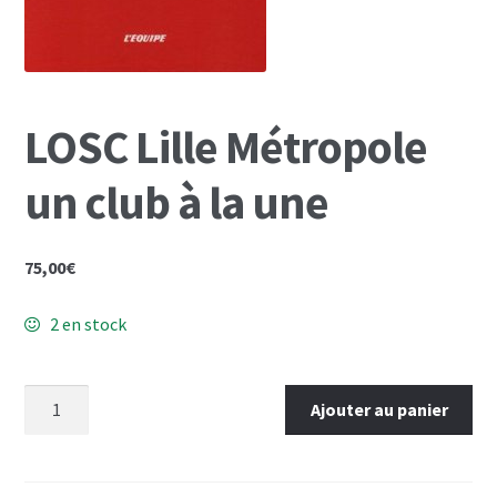
Mon Compte
Panier
LOSC Lille Métropole
un club à la une
75,00
€
2 en stock
quantité
Ajouter au panier
de
LOSC
Lille