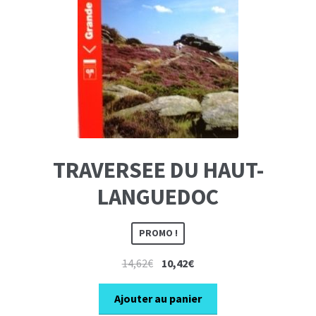
TRAVERSEE DU HAUT-
LANGUEDOC
PROMO !
Le
Le
14,62
€
10,42
€
prix
prix
initial
actuel
Ajouter au panier
était :
est :