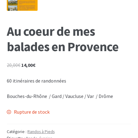
Au coeur de mes
balades en Provence
Le
Le
20,00
€
14,00
€
prix
prix
initial
actuel
60 itinéraires de randonnées
était :
est :
20,00€.
14,00€.
Bouches-du-Rhône / Gard / Vaucluse / Var / Drôme
Rupture de stock
Catégorie :
Randos à Pieds