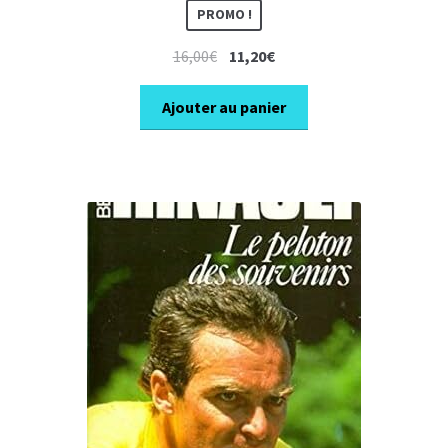
PROMO !
Le
Le
16,00
€
11,20
€
prix
prix
initial
actuel
Ajouter au panier
était :
est :
16,00€.
11,20€.