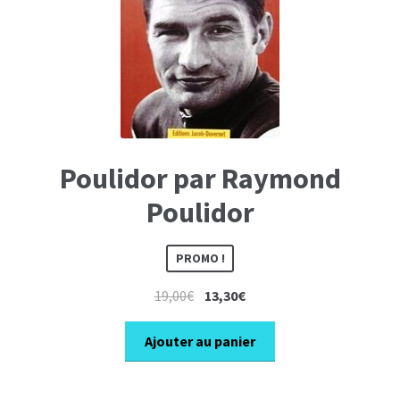
Poulidor par Raymond
Poulidor
PROMO !
Le
Le
19,00
€
13,30
€
prix
prix
initial
actuel
Ajouter au panier
était :
est :
19,00€.
13,30€.