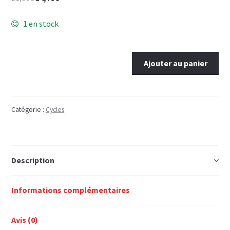
prix
prix
initial
actuel
1 en stock
était :
est :
21,00€.
14,70€.
quantité
Ajouter au panier
de
Au
temps
des
Catégorie :
Cycles
critériums
Description
Informations complémentaires
Avis (0)