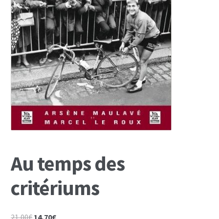
Mon Compte
Panier
Au temps des
critériums
Le
Le
21,00
€
14,70
€