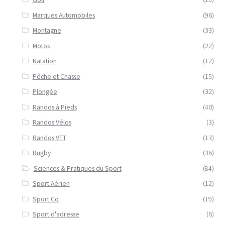
Marques Automobiles
(96)
Montagne
(33)
Motos
(22)
Natation
(12)
Pêche et Chasse
(15)
Plongée
(32)
Randos à Pieds
(40)
Randos Vélos
(3)
Randos VTT
(13)
Rugby
(36)
Sciences & Pratiques du Sport
(84)
Sport Aérien
(12)
Sport Co
(19)
Sport d'adresse
(6)