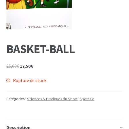
Mon Compte
Panier
BASKET-BALL
Le
Le
25,00
€
17,50
€
prix
prix
initial
actuel
Rupture de stock
était :
est :
25,00€.
17,50€.
Catégories :
Sciences & Pratiques du Sport
,
Sport Co
Description