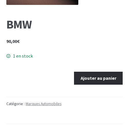
Mon Compte
BMW
Panier
90,00
€
1 en stock
quantité
Ajouter au panier
de
BMW
Catégorie :
Marques Automobiles