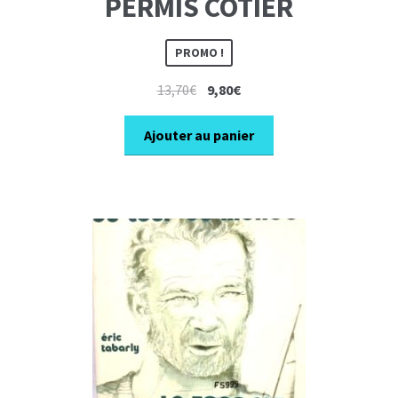
PERMIS COTIER
PROMO !
Le
Le
13,70
€
9,80
€
prix
prix
initial
actuel
Ajouter au panier
était :
est :
13,70€.
9,80€.