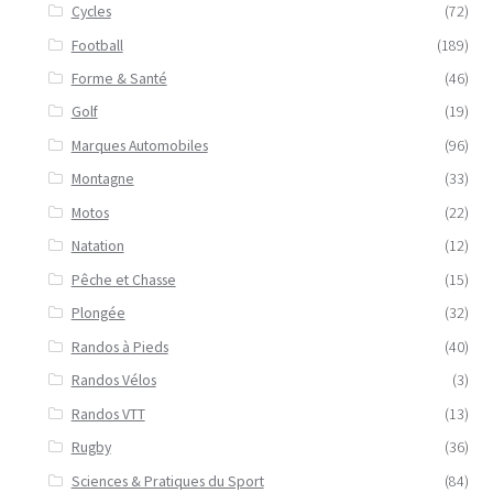
Cycles
(72)
Football
(189)
Forme & Santé
(46)
Golf
(19)
Marques Automobiles
(96)
Montagne
(33)
Motos
(22)
Natation
(12)
Pêche et Chasse
(15)
Plongée
(32)
Randos à Pieds
(40)
Randos Vélos
(3)
Randos VTT
(13)
Rugby
(36)
Sciences & Pratiques du Sport
(84)