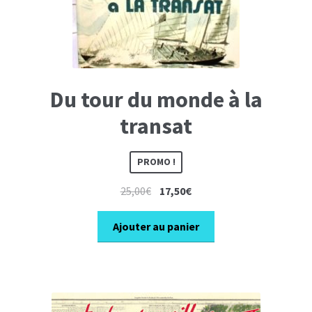
Du tour du monde à la
transat
PROMO !
Le
Le
25,00
€
17,50
€
prix
prix
initial
actuel
Ajouter au panier
était :
est :
25,00€.
17,50€.