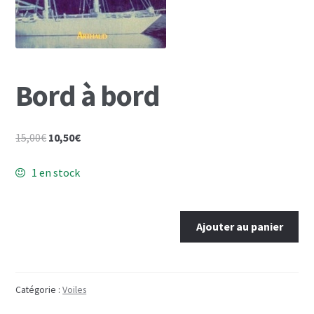
Mon Compte
Panier
Bord à bord
Le
Le
15,00
€
10,50
€
prix
prix
initial
actuel
1 en stock
était :
est :
15,00€.
10,50€.
quantité
Ajouter au panier
de
Bord
à
bord
Catégorie :
Voiles