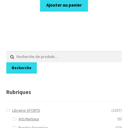
initial
actuel
Ajouter au panier
était :
est :
18,00€.
12,60€.
Recherche
pour :
Recherche
Rubriques
Librairie SPORTS
(1037)
Arts Martiaux
(9)
Bandes Dessinées
(70)