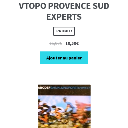
VTOPO PROVENCE SUD
EXPERTS
PROMO !
Le
Le
15,00
€
10,50
€
prix
prix
initial
actuel
Ajouter au panier
était :
est :
15,00€.
10,50€.