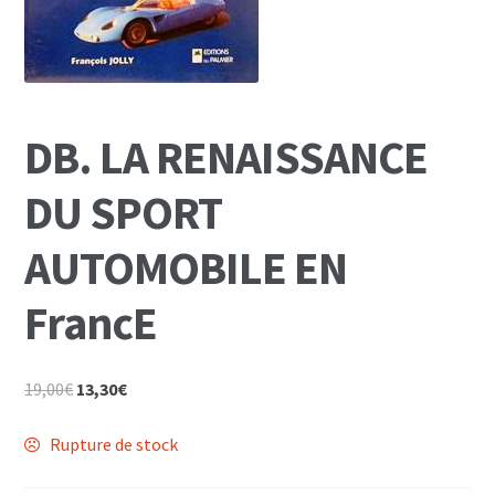
Mon Compte
Panier
DB. LA RENAISSANCE
DU SPORT
AUTOMOBILE EN
FrancE
Le
Le
19,00
€
13,30
€
prix
prix
initial
actuel
Rupture de stock
était :
est :