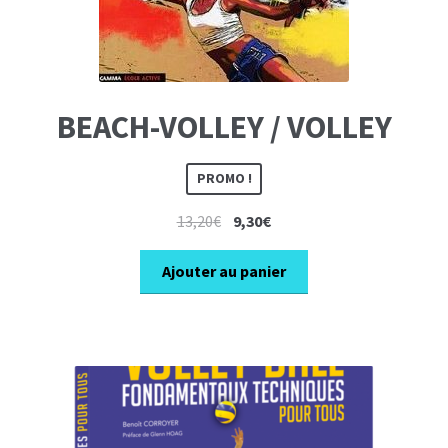
BEACH-VOLLEY / VOLLEY
PROMO !
Le
Le
13,20
€
9,30
€
prix
prix
initial
actuel
Ajouter au panier
était :
est :
13,20€.
9,30€.