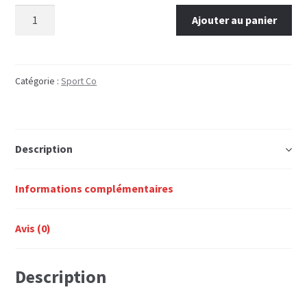
quantité
Ajouter au panier
de
Entraînement
au
tir
Catégorie :
Sport Co
Description
Informations complémentaires
Avis (0)
Description