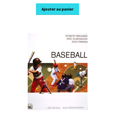
prix
prix
initial
actuel
Ajouter au panier
était :
est :
24,95€.
17,45€.