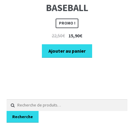
BASEBALL
PROMO !
Le
Le
22,50
€
15,90
€
prix
prix
initial
actuel
Ajouter au panier
était :
est :
22,50€.
15,90€.
Recherche
pour :
Recherche