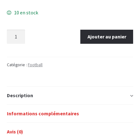
10 en stock
quantité
Ajouter au panier
de
Football
et
Projet
Catégorie :
Football
de
jeu
Description
Informations complémentaires
Avis (0)