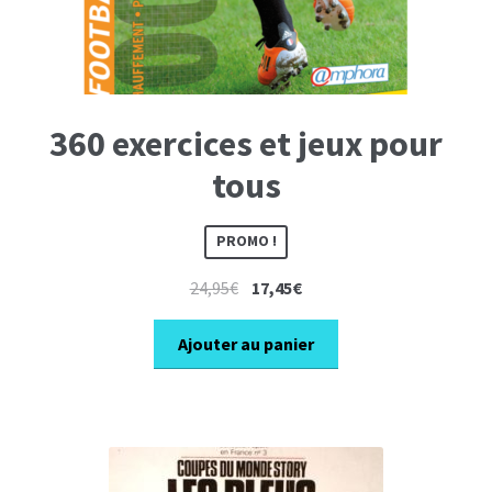
360 exercices et jeux pour
tous
PROMO !
Le
Le
24,95
€
17,45
€
prix
prix
initial
actuel
Ajouter au panier
était :
est :
24,95€.
17,45€.