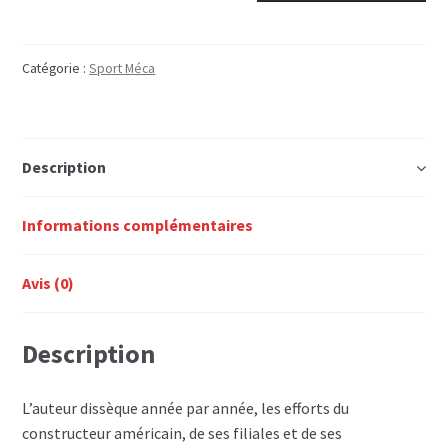
FORD
AU
MANS
Catégorie :
Sport Méca
Description
Informations complémentaires
Avis (0)
Description
L’auteur dissèque année par année, les efforts du
constructeur américain, de ses filiales et de ses