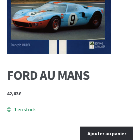
Mon Compte
Panier
FORD AU MANS
42,63
€
1 en stock
quantité
Ajouter au panier
de