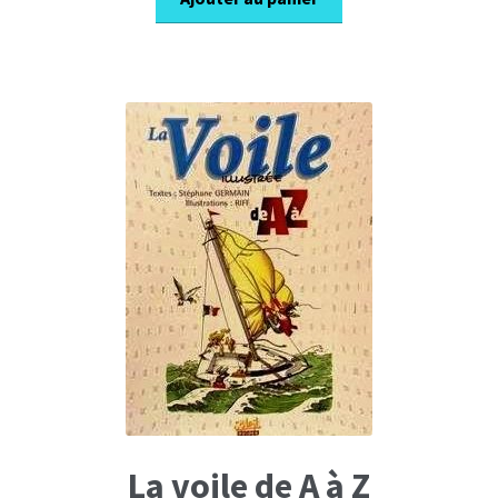
était :
est :
17,50€.
12,40€.
La voile de A à Z