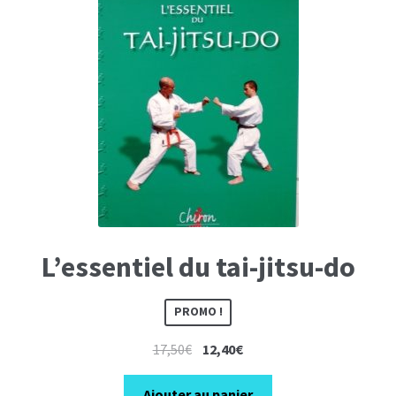
L’essentiel du tai-jitsu-do
PROMO !
Le
Le
17,50
€
12,40
€
prix
prix
initial
actuel
Ajouter au panier