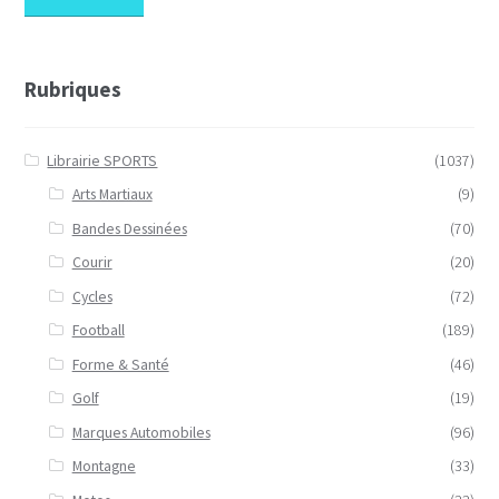
Rubriques
Librairie SPORTS
(1037)
Arts Martiaux
(9)
Bandes Dessinées
(70)
Courir
(20)
Cycles
(72)
Football
(189)
Forme & Santé
(46)
Golf
(19)
Marques Automobiles
(96)
Montagne
(33)