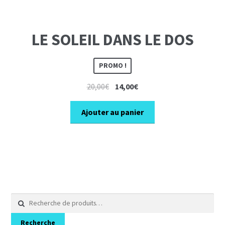
LE SOLEIL DANS LE DOS
PROMO !
Le
Le
20,00
€
14,00
€
prix
prix
initial
actuel
Ajouter au panier
était :
est :
20,00€.
14,00€.
Recherche
pour :
Recherche