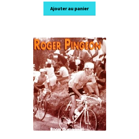
prix
prix
initial
actuel
Ajouter au panier
était :
est :
15,00€.
10,50€.