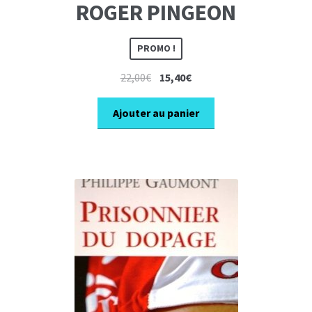
ROGER PINGEON
PROMO !
Le
Le
22,00
€
15,40
€
prix
prix
initial
actuel
Ajouter au panier
était :
est :
22,00€.
15,40€.