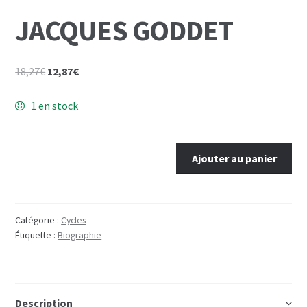
Mon Compte
JACQUES GODDET
Panier
Le
Le
18,27
€
12,87
€
prix
prix
initial
actuel
1 en stock
était :
est :
18,27€.
12,87€.
quantité
Ajouter au panier
de
JACQUES
GODDET
Catégorie :
Cycles
Étiquette :
Biographie
Description