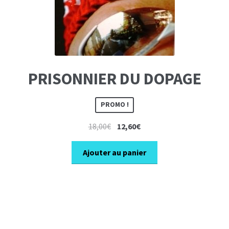
PRISONNIER DU DOPAGE
PROMO !
Le
Le
18,00
€
12,60
€
prix
prix
initial
actuel
Ajouter au panier
était :
est :
18,00€.
12,60€.