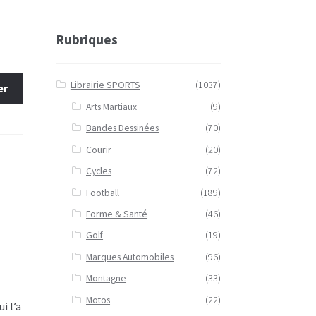
Rubriques
Librairie SPORTS
(1037)
er
Arts Martiaux
(9)
Bandes Dessinées
(70)
Courir
(20)
Cycles
(72)
Football
(189)
Forme & Santé
(46)
Golf
(19)
Marques Automobiles
(96)
Montagne
(33)
Motos
(22)
i l’a