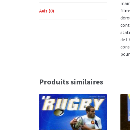
main
films
Avis (0)
déro
cont
stat
de l
conse
pour
Produits similaires