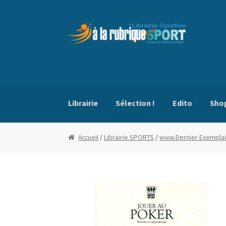
Aller
Aller
à
au
la
contenu
navigation
Librairie
Sélection !
Edito
Sho
Accueil
Blog
Boutique
Commande
Conditio
Accueil
/
Librairie SPORTS
/
www.Dernier Exemplai