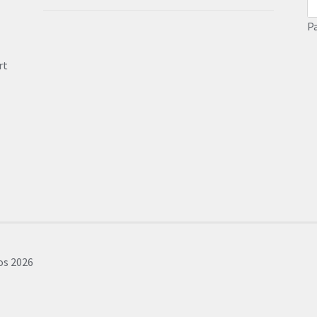
P
rt
cos 2026