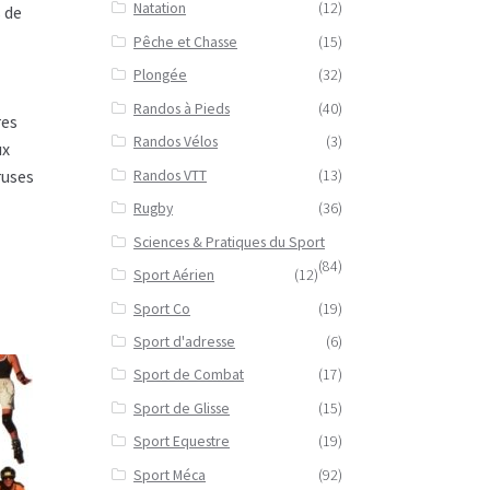
Natation
(12)
 de
Pêche et Chasse
(15)
Plongée
(32)
Randos à Pieds
(40)
res
Randos Vélos
(3)
ux
ruses
Randos VTT
(13)
Rugby
(36)
Sciences & Pratiques du Sport
(84)
Sport Aérien
(12)
Sport Co
(19)
Sport d'adresse
(6)
Sport de Combat
(17)
Sport de Glisse
(15)
Sport Equestre
(19)
Sport Méca
(92)