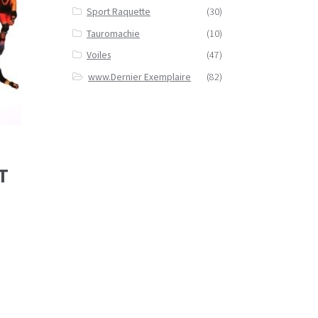
Sport Raquette
(30)
Tauromachie
(10)
Voiles
(47)
www.Dernier Exemplaire
(82)
T