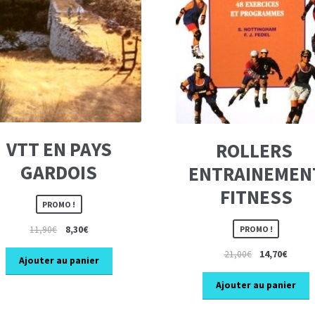
VTT EN PAYS
ROLLERS 
GARDOIS
ENTRAINEMEN
FITNESS
PROMO !
Le
Le
PROMO !
11,90
€
8,30
€
prix
prix
Le
Le
21,00
€
14,70
€
initial
actuel
Ajouter au panier
prix
prix
était :
est :
initial
actuel
Ajouter au panier
11,90€.
8,30€.
était :
est :