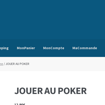
pping
MonPanier
MonCompte
MaCommande
ns Générales de Vente
Edito
Mentions Légales
Mon Compte
Pa
re
/ JOUER AU POKER
JOUER AU POKER
12,90
€