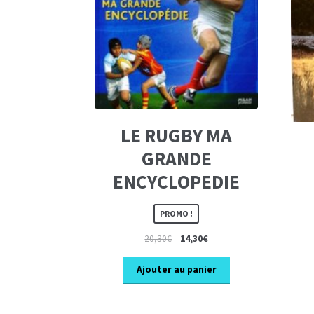
LE RUGBY MA
GRANDE
ENCYCLOPEDIE
PROMO !
Le
Le
20,30
€
14,30
€
prix
prix
initial
actuel
Ajouter au panier
était :
est :
20,30€.
14,30€.