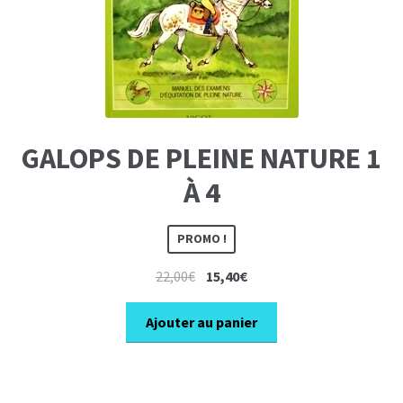
GALOPS DE PLEINE NATURE 1
À 4
PROMO !
Le
Le
22,00
€
15,40
€
prix
prix
initial
actuel
Ajouter au panier
était :
est :
22,00€.
15,40€.