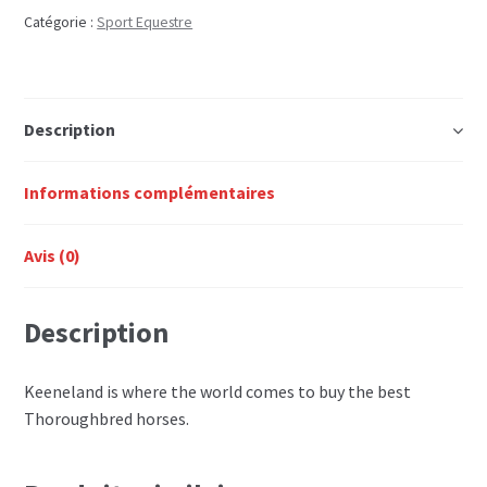
REFLECTIONS
Catégorie :
Sport Equestre
ON
A
THOROUGHBRED
Description
TRADITION
Informations complémentaires
Avis (0)
Description
Keeneland is where the world comes to buy the best
Thoroughbred horses.