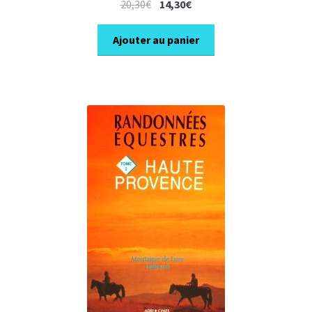
Le
Le
20,30
€
14,30
€
prix
prix
initial
actuel
Ajouter au panier
était :
est :
20,30€.
14,30€.