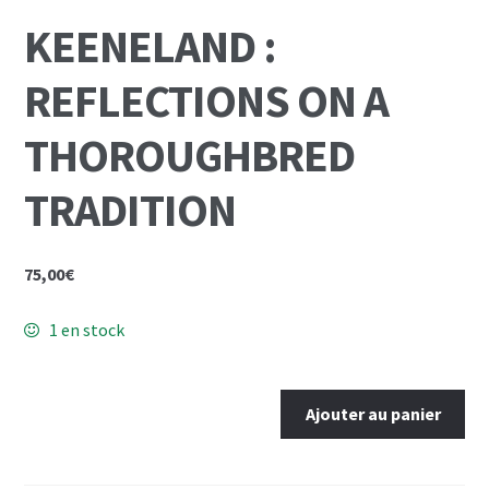
Mon Compte
KEENELAND :
Panier
REFLECTIONS ON A
THOROUGHBRED
TRADITION
75,00
€
1 en stock
quantité
Ajouter au panier
de
KEENELAND
: