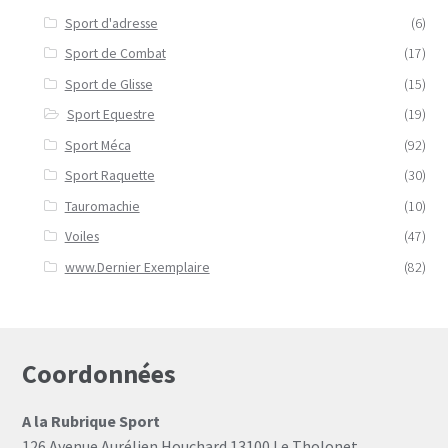
Sport d'adresse
(6)
Sport de Combat
(17)
Sport de Glisse
(15)
Sport Equestre
(19)
Sport Méca
(92)
Sport Raquette
(30)
Tauromachie
(10)
Voiles
(47)
www.Dernier Exemplaire
(82)
Coordonnées
A la Rubrique Sport
126 Avenue Aurélien Houchard 13100 Le Tholonet