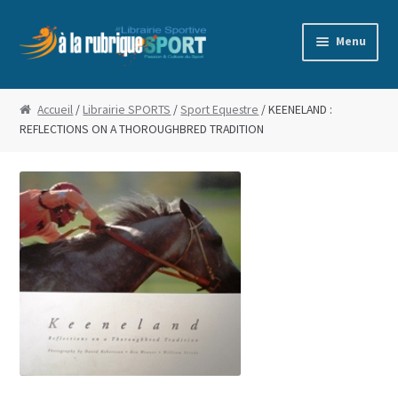
Aller
Aller
Menu
à
au
la
contenu
Accueil
navigation
Accueil
/
Librairie SPORTS
/
Sport Equestre
/ KEENELAND :
REFLECTIONS ON A THOROUGHBRED TRADITION
Blog
Boutique
Commande
Conditions Générales de Vente
Edito
Mentions Légales