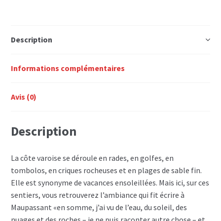
ET
LES
ILES
Description
Informations complémentaires
Avis (0)
Description
La côte varoise se déroule en rades, en golfes, en
tombolos, en criques rocheuses et en plages de sable fin.
Elle est synonyme de vacances ensoleillées. Mais ici, sur ces
sentiers, vous retrouverez l’ambiance qui fit écrire à
Maupassant «en somme, j’ai vu de l’eau, du soleil, des
nuages et des roches – je ne puis raconter autre chose – et