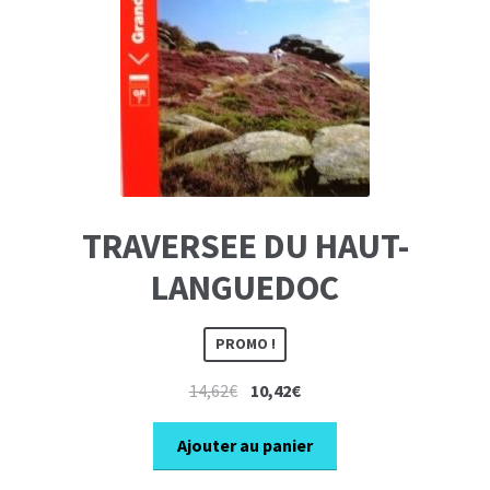
TRAVERSEE DU HAUT-
LANGUEDOC
PROMO !
Le
Le
14,62
€
10,42
€
prix
prix
initial
actuel
Ajouter au panier
était :
est :