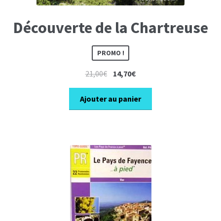
Découverte de la Chartreuse
PROMO !
Le
Le
21,00
€
14,70
€
prix
prix
initial
actuel
Ajouter au panier
était :
est :
21,00€.
14,70€.