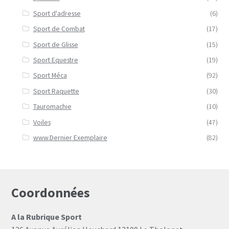
Sport d'adresse
(6)
Sport de Combat
(17)
Sport de Glisse
(15)
Sport Equestre
(19)
Sport Méca
(92)
Sport Raquette
(30)
Tauromachie
(10)
Voiles
(47)
www.Dernier Exemplaire
(82)
Coordonnées
A la Rubrique Sport