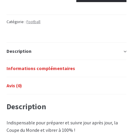
LA
COUPE
DU
Catégorie :
Football
MONDE
DE
FOOTBALL
Description
2006
-
LE
Informations complémentaires
GUIDE
Avis (0)
Description
Indispensable pour préparer et suivre jour après jour, la
Coupe du Monde et vibrer à 100% !