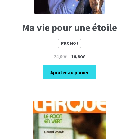
Ma vie pour une étoile
PROMO !
Le
Le
24,00
€
16,80
€
prix
prix
initial
actuel
Ajouter au panier
était :
est :
24,00€.
16,80€.