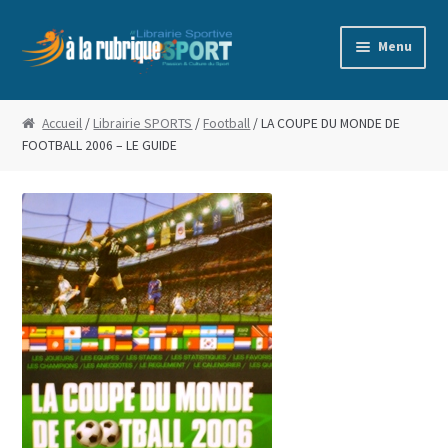
Aller
Aller
Menu
à
au
la
contenu
Accueil
navigation
Accueil
/
Librairie SPORTS
/
Football
/ LA COUPE DU MONDE DE
FOOTBALL 2006 – LE GUIDE
Blog
Boutique
Commande
Conditions Générales de Vente
Edito
Mentions Légales