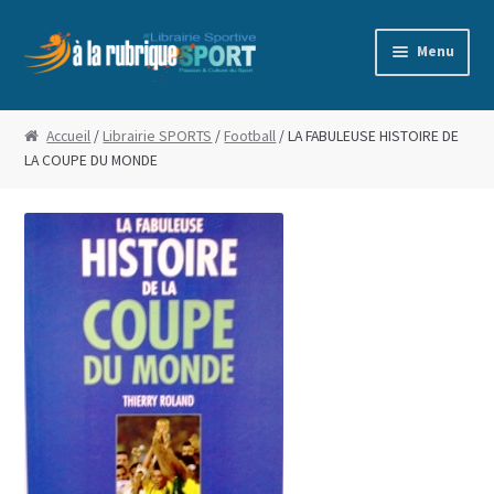
Aller
Aller
Menu
à
au
la
contenu
Accueil
navigation
Accueil
/
Librairie SPORTS
/
Football
/ LA FABULEUSE HISTOIRE DE
LA COUPE DU MONDE
Blog
Boutique
Commande
Conditions Générales de Vente
Edito
Mentions Légales