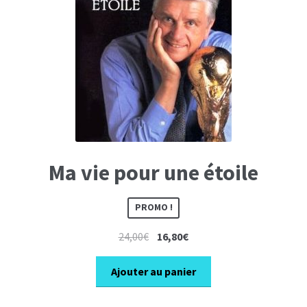
Ma vie pour une étoile
PROMO !
Le
Le
24,00
€
16,80
€
prix
prix
initial
actuel
Ajouter au panier
était :
est :
24,00€.
16,80€.