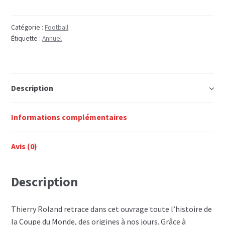
LA
FABULEUSE
HISTOIRE
Catégorie :
Football
Étiquette :
Annuel
DE
LA
COUPE
DU
Description
MONDE
Informations complémentaires
Avis (0)
Description
Thierry Roland retrace dans cet ouvrage toute l’histoire de
la Coupe du Monde, des origines à nos jours. Grâce à