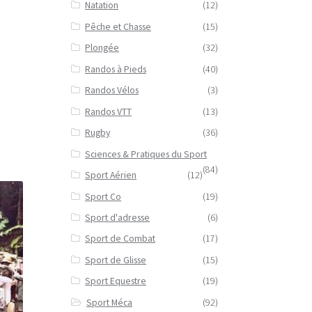
Natation
(12)
Pêche et Chasse
(15)
Plongée
(32)
Randos à Pieds
(40)
Randos Vélos
(3)
Randos VTT
(13)
Rugby
(36)
Sciences & Pratiques du Sport
(84)
Sport Aérien
(12)
Sport Co
(19)
Sport d'adresse
(6)
Sport de Combat
(17)
Sport de Glisse
(15)
Sport Equestre
(19)
Sport Méca
(92)