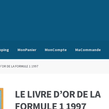
pping
MonPanier
MonCompte
MaCommande
ns Générales de Vente
Edito
Mentions Légales
Mon Compte
Pa
 D’OR DE LA FORMULE 1 1997
LE LIVRE D’OR DE LA
FORMULE 1 1997