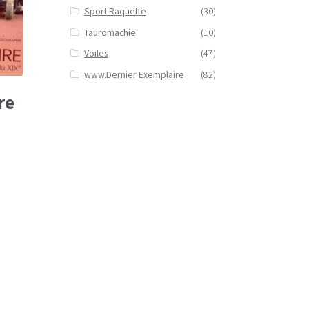
Sport Raquette
(30)
Tauromachie
(10)
Voiles
(47)
www.Dernier Exemplaire
(82)
re