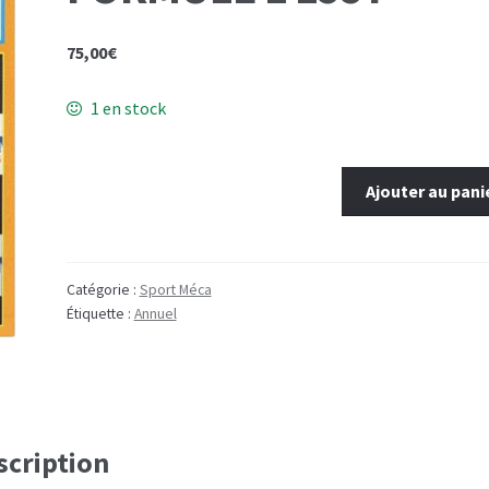
75,00
€
1 en stock
quantité
Ajouter au pani
de
LE
LIVRE
D'OR
Catégorie :
Sport Méca
Étiquette :
Annuel
DE
LA
FORMULE
1
1997
scription