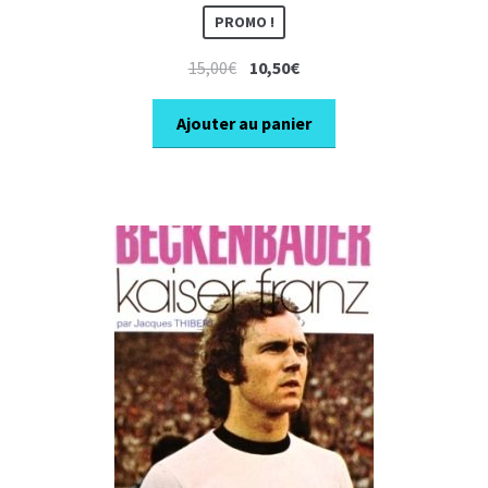
PROMO !
Le
Le
15,00
€
10,50
€
prix
prix
initial
actuel
Ajouter au panier
était :
est :
15,00€.
10,50€.