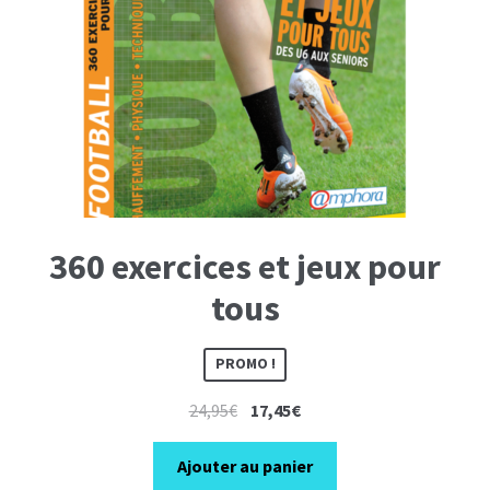
360 exercices et jeux pour
tous
PROMO !
Le
Le
24,95
€
17,45
€
prix
prix
initial
actuel
Ajouter au panier