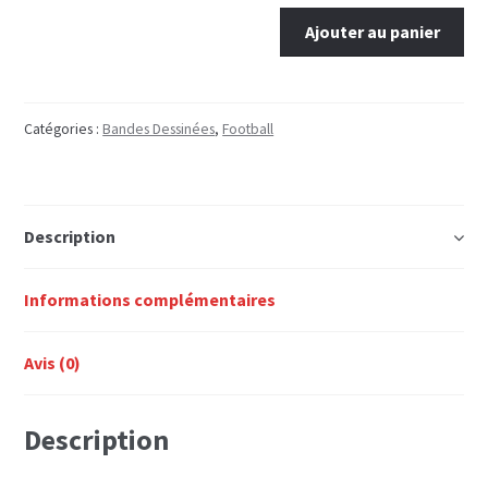
quantité
Ajouter au panier
de
Les
footmaniacs
-
Catégories :
Bandes Dessinées
,
Football
T14
Description
Informations complémentaires
Avis (0)
Description