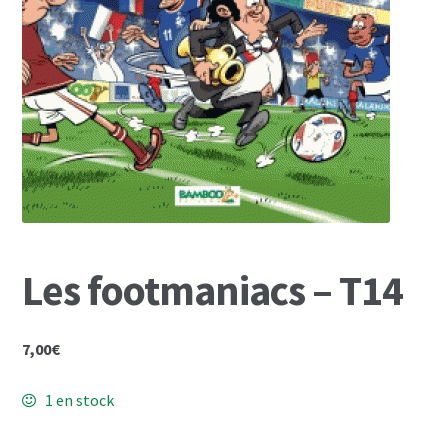
Mon Compte
Panier
Les footmaniacs – T14
7,00
€
1 en stock