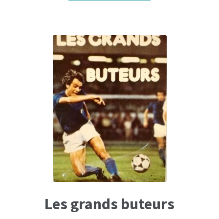
était :
est :
24,95€.
17,45€.
Les grands buteurs