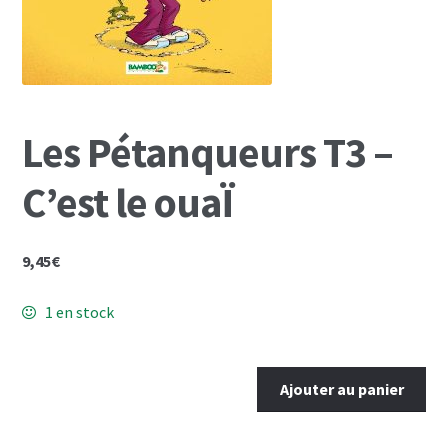
Mon Compte
Panier
Les Pétanqueurs T3 –
C’est le ouaÏ
9,45
€
1 en stock
quantité
Ajouter au panier
de
Les