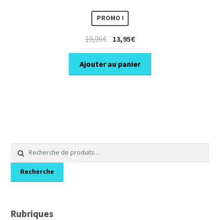
PROMO !
Le
Le
19,95
€
13,95
€
prix
prix
initial
actuel
Ajouter au panier
était :
est :
19,95€.
13,95€.
Recherche
pour :
Recherche
Rubriques