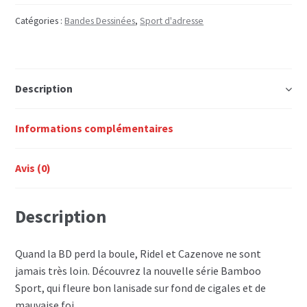
Pétanqueurs
T3
Catégories :
Bandes Dessinées
,
Sport d'adresse
-
C'est
le
Description
ouaÏ
Informations complémentaires
Avis (0)
Description
Quand la BD perd la boule, Ridel et Cazenove ne sont
jamais très loin. Découvrez la nouvelle série Bamboo
Sport, qui fleure bon lanisade sur fond de cigales et de
mauvaise foi.