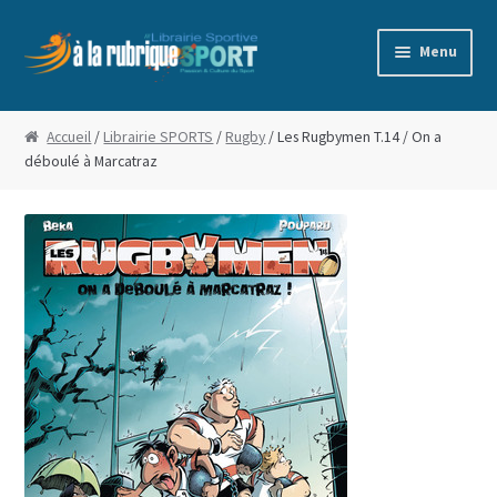
Aller
Aller
Menu
à
au
la
contenu
Accueil
navigation
Accueil
/
Librairie SPORTS
/
Rugby
/ Les Rugbymen T.14 / On a
déboulé à Marcatraz
Blog
Boutique
Commande
Conditions Générales de Vente
Edito
Mentions Légales