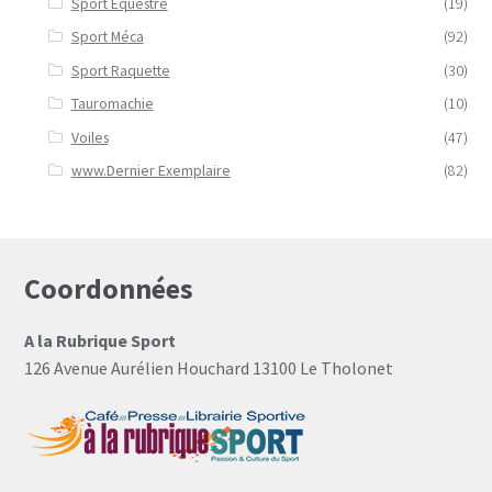
Sport Equestre
(19)
Sport Méca
(92)
Sport Raquette
(30)
Tauromachie
(10)
Voiles
(47)
www.Dernier Exemplaire
(82)
Coordonnées
A la Rubrique Sport
126 Avenue Aurélien Houchard 13100 Le Tholonet