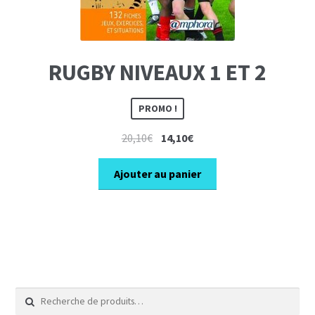
RUGBY NIVEAUX 1 ET 2
PROMO !
Le
Le
20,10
€
14,10
€
prix
prix
initial
actuel
Ajouter au panier
était :
est :
20,10€.
14,10€.
Recherche
pour :