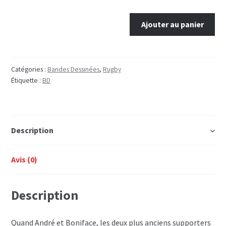
quantité
Ajouter au panier
de
Les
Rugbymen
T.14
Catégories :
Bandes Dessinées
,
Rugby
Étiquette :
BD
/
On
a
déboulé
Description
à
Marcatraz
Avis (0)
Description
Quand André et Boniface, les deux plus anciens supporters