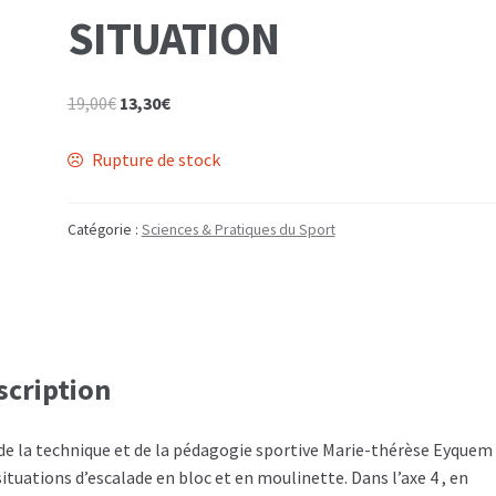
SITUATION
Le
Le
19,00
€
13,30
€
prix
prix
initial
actuel
Rupture de stock
était :
est :
19,00€.
13,30€.
Catégorie :
Sciences & Pratiques du Sport
scription
 de la technique et de la pédagogie sportive Marie-thérèse Eyquem
situations d’escalade en bloc et en moulinette. Dans l’axe 4 , en