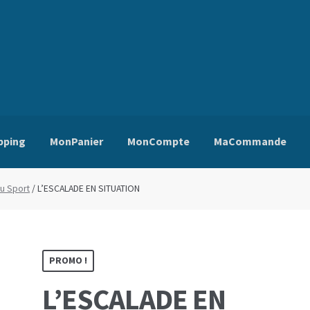
pping
MonPanier
MonCompte
MaCommande
ns Générales de Vente
Edito
Mentions Légales
Mon Compte
Pa
du Sport
/ L’ESCALADE EN SITUATION
PROMO !
L’ESCALADE EN