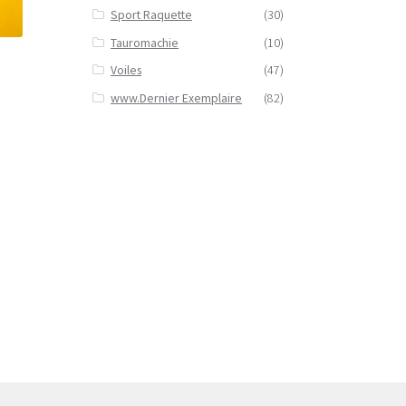
Sport Raquette
(30)
Tauromachie
(10)
Voiles
(47)
www.Dernier Exemplaire
(82)