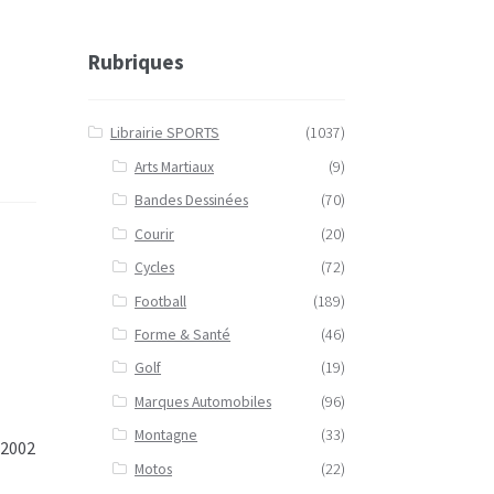
Rubriques
Librairie SPORTS
(1037)
Arts Martiaux
(9)
Bandes Dessinées
(70)
Courir
(20)
Cycles
(72)
Football
(189)
Forme & Santé
(46)
Golf
(19)
Marques Automobiles
(96)
Montagne
(33)
 2002
Motos
(22)