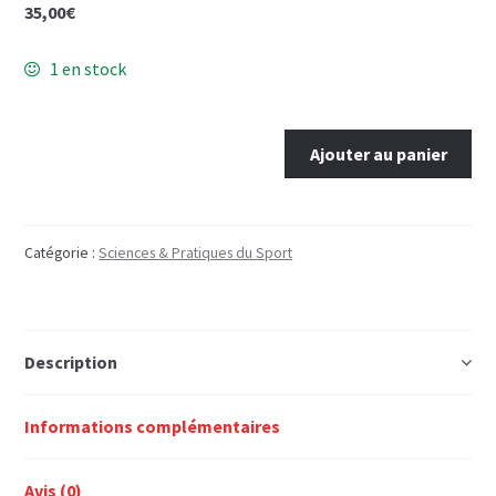
35,00
€
Mon Compte
1 en stock
Panier
quantité
Ajouter au panier
de
Los
Angeles
1984
Catégorie :
Sciences & Pratiques du Sport
-
les
grandes
Description
heures
des
JO
Informations complémentaires
Avis (0)