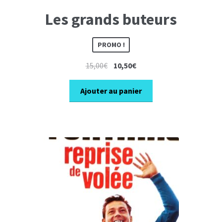
Les grands buteurs
PROMO !
Le
Le
15,00
€
10,50
€
prix
prix
initial
actuel
Ajouter au panier
était :
est :
15,00€.
10,50€.