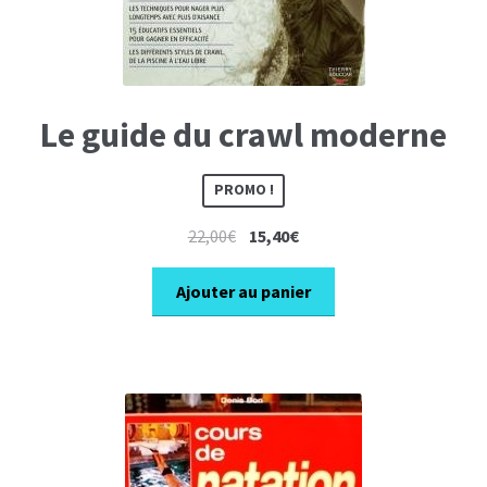
Le guide du crawl moderne
PROMO !
Le
Le
22,00
€
15,40
€
prix
prix
initial
actuel
Ajouter au panier
était :
est :
22,00€.
15,40€.