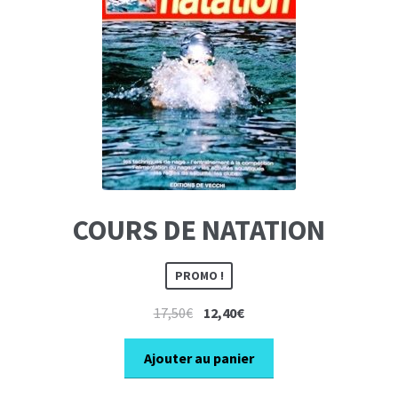
COURS DE NATATION
PROMO !
Le
Le
17,50
€
12,40
€
prix
prix
initial
actuel
Ajouter au panier
était :
est :