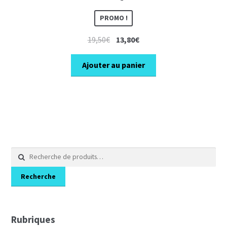
PROMO !
Le
Le
19,50
€
13,80
€
prix
prix
initial
actuel
Ajouter au panier
était :
est :
19,50€.
13,80€.
Recherche
pour :
Recherche
Rubriques