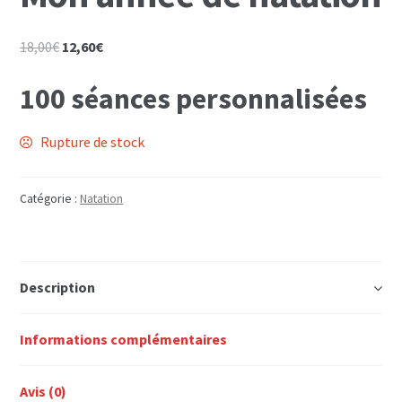
Le
Le
18,00
€
12,60
€
prix
prix
100 séances personnalisées
initial
actuel
était :
est :
18,00€.
12,60€.
Rupture de stock
Catégorie :
Natation
Description
Informations complémentaires
Avis (0)