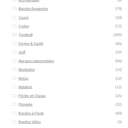
Arts Martiaux
(9)
Bandes Dessinées
(70)
Courir
(20)
Cycles
(72)
Football
(189)
Forme & Santé
(46)
Golf
(19)
Marques Automobiles
(96)
Montagne
(33)
Motos
(22)
Natation
(12)
Pêche et Chasse
(15)
Plongée
(32)
Randos à Pieds
(40)
Randos Vélos
(3)