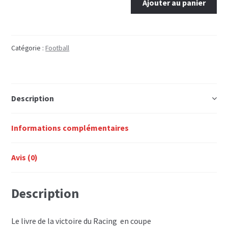
Ajouter au panier
de
RACING
L'ALBUM
DE
Catégorie :
Football
LA
COUPE
Description
Informations complémentaires
Avis (0)
Description
Le livre de la victoire du Racing en coupe