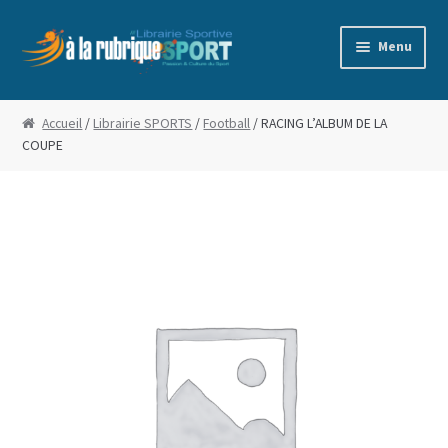
Aller
Aller
Menu
à
au
la
contenu
Accueil
navigation
Accueil
/
Librairie SPORTS
/
Football
/ RACING L’ALBUM DE LA
COUPE
Blog
Boutique
Commande
Conditions Générales de Vente
Edito
Mentions Légales