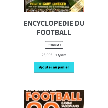
ENCYCLOPEDIE DU
FOOTBALL
PROMO !
Le
Le
25,00
€
17,50
€
prix
prix
initial
actuel
Ajouter au panier
était :
est :
25,00€.
17,50€.