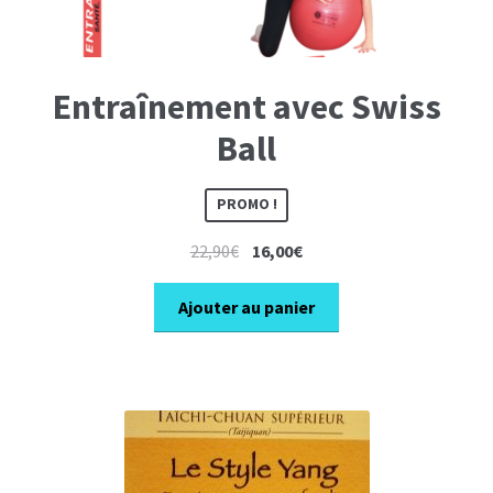
Entraînement avec Swiss
Ball
PROMO !
Le
Le
22,90
€
16,00
€
prix
prix
initial
actuel
Ajouter au panier
était :
est :
22,90€.
16,00€.