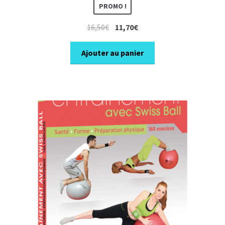
PROMO !
Le
Le
16,50
€
11,70
€
prix
prix
initial
actuel
Ajouter au panier
était :
est :
16,50€.
11,70€.