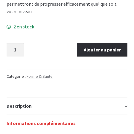
permettront de progresser efficacement quel que soit
votre niveau
2 en stock
quantité
Ajouter au panier
de
Reprendre
le
sport
Catégorie :
Forme & Santé
Description
Informations complémentaires