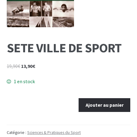
Mon Compte
Panier
SETE VILLE DE SPORT
Le
Le
19,90
€
13,90
€
prix
prix
initial
actuel
1 en stock
était :
est :
19,90€.
13,90€.
quantité
Ajouter au panier
de
SETE
VILLE
DE
Catégorie :
Sciences & Pratiques du Sport