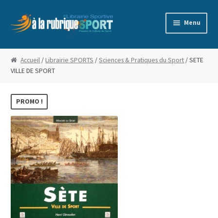
Aller
Aller
Menu
à
au
la
contenu
Accueil
navigation
Accueil
/
Librairie SPORTS
/
Sciences & Pratiques du Sport
/ SETE
VILLE DE SPORT
Blog
Boutique
PROMO !
Commande
Conditions Générales de Vente
Edito
Mentions Légales