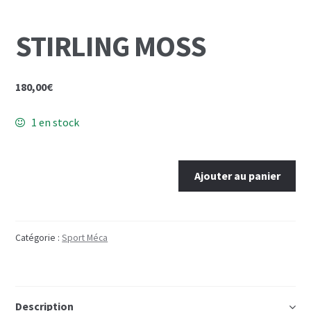
Mon Compte
STIRLING MOSS
Panier
180,00
€
1 en stock
quantité
Ajouter au panier
de
STIRLING
MOSS
Catégorie :
Sport Méca
Description