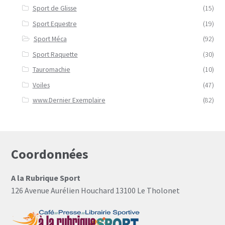
Sport de Glisse
(15)
Sport Equestre
(19)
Sport Méca
(92)
Sport Raquette
(30)
Tauromachie
(10)
Voiles
(47)
www.Dernier Exemplaire
(82)
Coordonnées
A la Rubrique Sport
126 Avenue Aurélien Houchard 13100 Le Tholonet