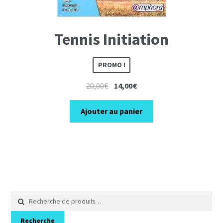
Tennis Initiation
PROMO !
Le
Le
20,00
€
14,00
€
prix
prix
initial
actuel
Ajouter au panier
était :
est :
20,00€.
14,00€.
Recherche
pour :
Recherche