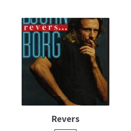
19,67€.
13,97€.
Revers