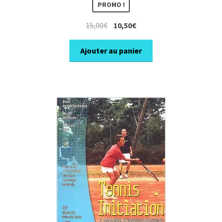
PROMO !
Le
Le
15,00
€
10,50
€
prix
prix
initial
actuel
Ajouter au panier
était :
est :
15,00€.
10,50€.