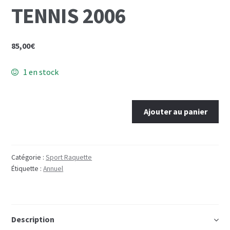
TENNIS 2006
Mon Compte
Panier
85,00
€
1 en stock
quantité
Ajouter au panier
de
TENNIS
2006
Catégorie :
Sport Raquette
Étiquette :
Annuel
Description