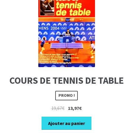
COURS DE TENNIS DE TABLE
PROMO !
Le
Le
19,67
€
13,97
€
prix
prix
initial
actuel
Ajouter au panier
était :
est :