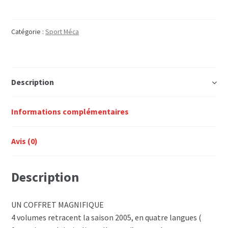
THE
MOMENT
OF
Catégorie :
Sport Méca
PASSION
F1
SCENE
Description
2005
Informations complémentaires
Avis (0)
Description
UN COFFRET MAGNIFIQUE
4 volumes retracent la saison 2005, en quatre langues (