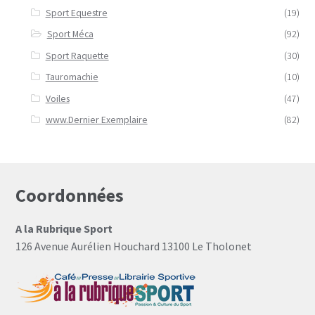
Sport Equestre
(19)
Sport Méca
(92)
Sport Raquette
(30)
Tauromachie
(10)
Voiles
(47)
www.Dernier Exemplaire
(82)
Coordonnées
A la Rubrique Sport
126 Avenue Aurélien Houchard 13100 Le Tholonet