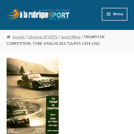
Aller
Aller
Menu
à
au
la
contenu
Accueil
navigation
Accueil
/
Librairie SPORTS
/
Sport Méca
/ TRIUMPH EN
COMPETITION- TOME 4 RALLYE DES TULIPES 1954-1961
Blog
Boutique
Commande
Conditions Générales de Vente
Edito
Mentions Légales