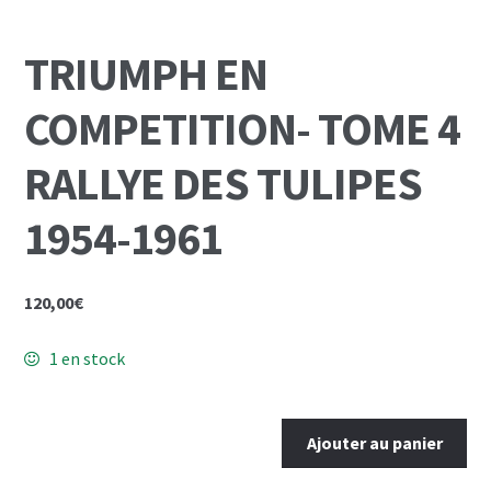
Mon Compte
TRIUMPH EN
Panier
COMPETITION- TOME 4
RALLYE DES TULIPES
1954-1961
120,00
€
1 en stock
quantité
Ajouter au panier
de
TRIUMPH