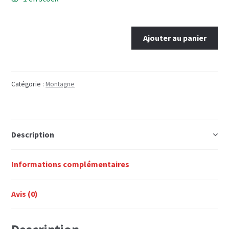
était :
est :
25,00€.
17,50€.
quantité
Ajouter au panier
de
Une
autre
vie
Catégorie :
Montagne
Description
Informations complémentaires
Avis (0)