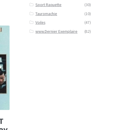
Sport Raquette
(30)
Tauromachie
(10)
Voiles
(47)
www.Dernier Exemplaire
(82)
T