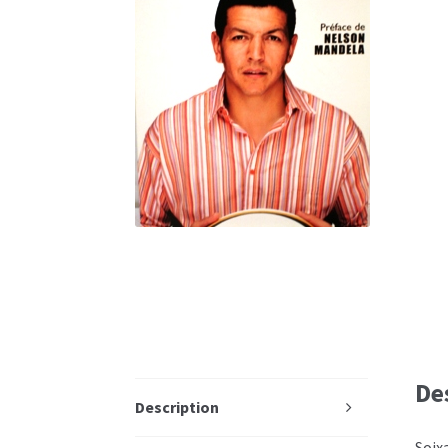
De
Description
Soix