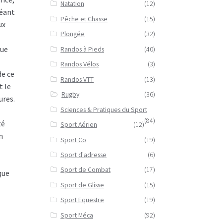
Natation
(12)
géant
Pêche et Chasse
(15)
ux
Plongée
(32)
que
Randos à Pieds
(40)
Randos Vélos
(3)
de ce
Randos VTT
(13)
t le
Rugby
(36)
ures.
Sciences & Pratiques du Sport
,
(84)
té
Sport Aérien
(12)
n
Sport Co
(19)
Sport d'adresse
(6)
Sport de Combat
(17)
que
Sport de Glisse
(15)
Sport Equestre
(19)
Sport Méca
(92)