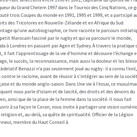
queur du Grand Chelem 1997 dans le Tournoi des Cinq Nations, ce 
sputé trois Coupes du monde en 1991, 1995 et 1999, et a participé a
oits des Tricolores en Nouvelle-Zélande et en Afrique du Sud.
ntage qu’une autobiographie, ce livre raconte le parcours initiati
 petit Marocain fasciné par le rugby et qui va parcourir le monde,
jda à Londres en passant par Agen et Sydney. À travers la pratique 
t, il fait l’apprentissage de la vie d’homme et découvre l’échange e
ge, le succès, la reconnaissance, mais aussi la douleur et les bless
bdelatif Benazzi n’a pas seulement joué au rugby : il a connu l’exil
 contre le racisme, avant de réussir à s’intégrer au sein de la socié
çaise et du monde anglo-saxon. Dans Une vie à l’essai, ce musulma
quant nous parle d’islam et de laïcité, des droits et des devoirs du
en, ainsi que de la place de la femme dans la société. Il nous fait
uvrir à sa façon le Coran, nous invite à partager une vision cuméni
 religion et, au-delà, sa quête de spiritualité. Officier de la Légion
nneur, membre du Haut Conseil à