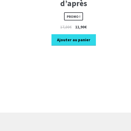
d’après
PROMO !
Le
Le
17,00
€
11,90
€
prix
prix
initial
actuel
Ajouter au panier
était :
est :
17,00€.
11,90€.