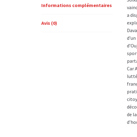
Informations complémentaires
vain
a di
expl
Avis (0)
Dava
d’un
d’Ou
spor
parta
Car A
lutté
fran
prati
citoy
déco
de la
d’ho