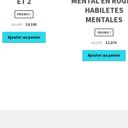
MENTAL EN RUGB
ET 2
HABILETES
PROMO !
MENTALES
Le
Le
20,10
€
14,10
€
prix
prix
PROMO !
initial
actuel
Ajouter au panier
Le
Le
18,27
€
12,87
€
était :
est :
prix
prix
20,10€.
14,10€.
initial
actuel
Ajouter au panier
était :
est :
18,27€.
12,87€