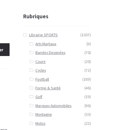
Rubriques
Librairie SPORTS
(1037)
Arts Martiaux
(9)
er
Bandes Dessinées
(70)
Courir
(20)
Cycles
(72)
Football
(189)
Forme & Santé
(46)
Golf
(19)
Marques Automobiles
(96)
Montagne
(33)
Motos
(22)
ance,