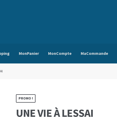
pping
MonPanier
MonCompte
MaCommande
ns Générales de Vente
Edito
Mentions Légales
Mon Compte
Pa
AI
PROMO !
UNE VIE À LESSAI