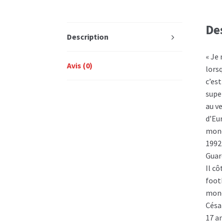
De
Description
« Je 
Avis (0)
lors
c’es
supe
au v
d’Eu
mond
1992
Guar
Il c
foot
mond
Césa
17 a