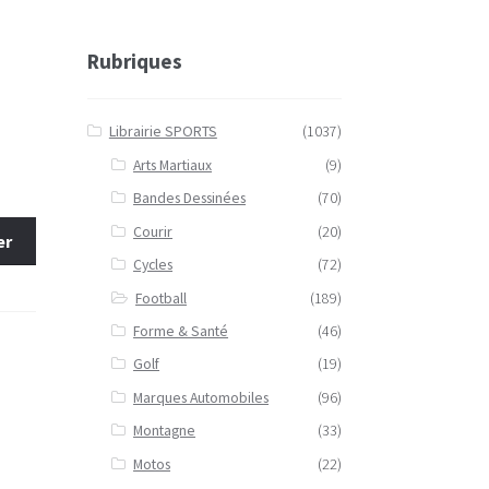
Rubriques
Librairie SPORTS
(1037)
Arts Martiaux
(9)
Bandes Dessinées
(70)
Courir
(20)
er
Cycles
(72)
Football
(189)
Forme & Santé
(46)
Golf
(19)
Marques Automobiles
(96)
Montagne
(33)
Motos
(22)