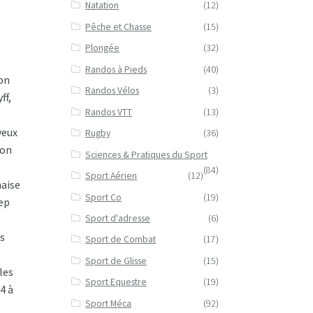
Natation
(12)
Pêche et Chasse
(15)
Plongée
(32)
Randos à Pieds
(40)
ion
Randos Vélos
(3)
ff,
Randos VTT
(13)
veux
Rugby
(36)
ion
Sciences & Pratiques du Sport
(84)
Sport Aérien
(12)
naise
Sport Co
(19)
Pep
Sport d'adresse
(6)
ds
Sport de Combat
(17)
Sport de Glisse
(15)
les
Sport Equestre
(19)
4 à
Sport Méca
(92)