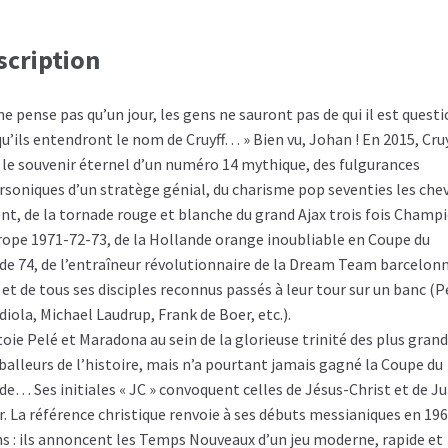
scription
ne pense pas qu’un jour, les gens ne sauront pas de qui il est quest
qu’ils entendront le nom de Cruyff… » Bien vu, Johan ! En 2015, Cruy
t le souvenir éternel d’un numéro 14 mythique, des fulgurances
rsoniques d’un stratège génial, du charisme pop seventies les che
ent, de la tornade rouge et blanche du grand Ajax trois fois Champ
rope 1971-72-73, de la Hollande orange inoubliable en Coupe du
e 74, de l’entraîneur révolutionnaire de la Dream Team barcelon
 et de tous ses disciples reconnus passés à leur tour sur un banc (
diola, Michael Laudrup, Frank de Boer, etc.).
ôtoie Pelé et Maradona au sein de la glorieuse trinité des plus gran
balleurs de l’histoire, mais n’a pourtant jamais gagné la Coupe du
e… Ses initiales « JC » convoquent celles de Jésus-Christ et de Ju
r. La référence christique renvoie à ses débuts messianiques en 196
ns : ils annoncent les Temps Nouveaux d’un jeu moderne, rapide et