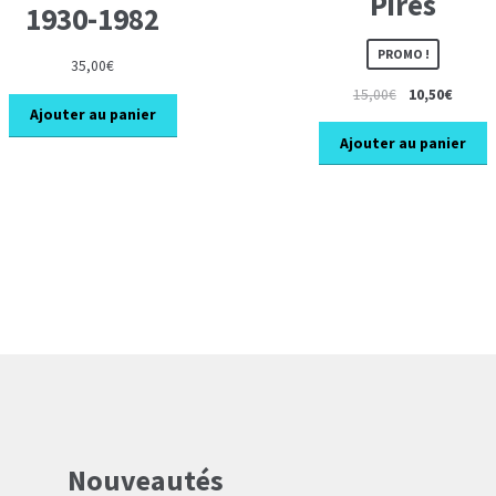
Pirès
1930-1982
PROMO !
35,00
€
Le
Le
15,00
€
10,50
€
Ajouter au panier
prix
prix
initial
actuel
Ajouter au panier
était :
est :
15,00€.
10,50€
Nouveautés