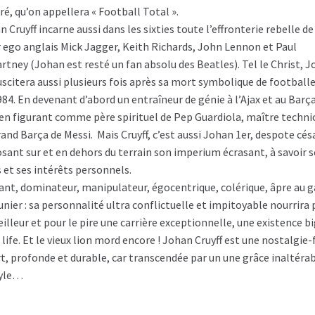
ré, qu’on appellera « Football Total ».
 Cruyff incarne aussi dans les sixties toute l’effronterie rebelle de
r ego anglais Mick Jagger, Keith Richards, John Lennon et Paul
rtney (Johan est resté un fan absolu des Beatles). Tel le Christ, 
uscitera aussi plusieurs fois après sa mort symbolique de football
984. En devenant d’abord un entraîneur de génie à l’Ajax et au Barç
 en figurant comme père spirituel de Pep Guardiola, maître techni
rand Barça de Messi. Mais Cruyff, c’est aussi Johan 1er, despote cés
sant sur et en dehors du terrain son imperium écrasant, à savoir s
s et ses intérêts personnels.
ant, dominateur, manipulateur, égocentrique, colérique, âpre au g
unier : sa personnalité ultra conflictuelle et impitoyable nourrira
eilleur et pour le pire une carrière exceptionnelle, une existence b
 life. Et le vieux lion mord encore ! Johan Cruyff est une nostalgie
rt, profonde et durable, car transcendée par un une grâce inaltérab
tyle…