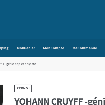
pping
MonPanier
MonCompte
MaCommande
ns Générales de Vente
Edito
Mentions Légales
Mon Compte
Pa
FF -génie pop et despote
PROMO !
YOHANN CRUYFF -gén