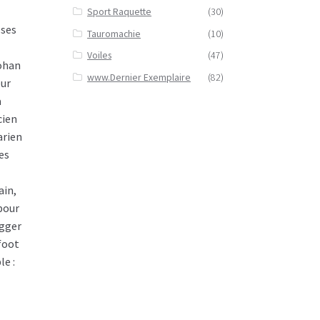
Sport Raquette
(30)
 ses
Tauromachie
(10)
Voiles
(47)
Johan
www.Dernier Exemplaire
(82)
eur
a
cien
arien
es
ain,
 pour
igger
-foot
le :