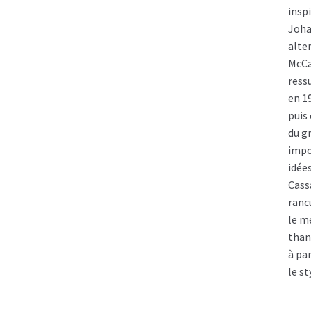
inspi
Johan
alte
McCa
ress
en 1
puis
du g
impo
idée
Cass
ranc
le m
than
à pa
le s