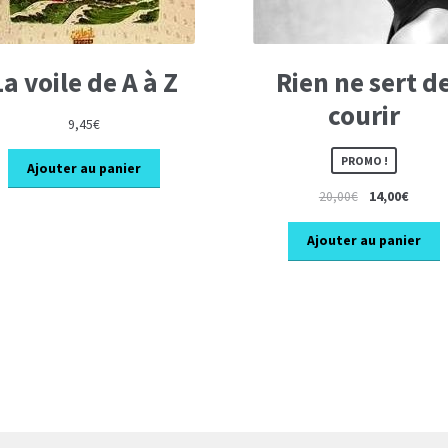
La voile de A à Z
Rien ne sert d
courir
9,45
€
PROMO !
Ajouter au panier
Le
Le
20,00
€
14,00
€
prix
prix
initial
actuel
Ajouter au panier
était :
est :
20,00€.
14,00€