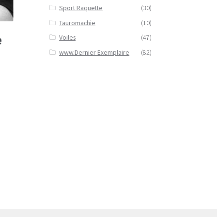
Sport Raquette
(30)
Tauromachie
(10)
e
Voiles
(47)
www.Dernier Exemplaire
(82)
.