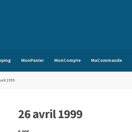
pping
MonPanier
MonCompte
MaCommande
ns Générales de Vente
Edito
Mentions Légales
Mon Compte
Pa
avril 1999
26 avril 1999
6,00
€