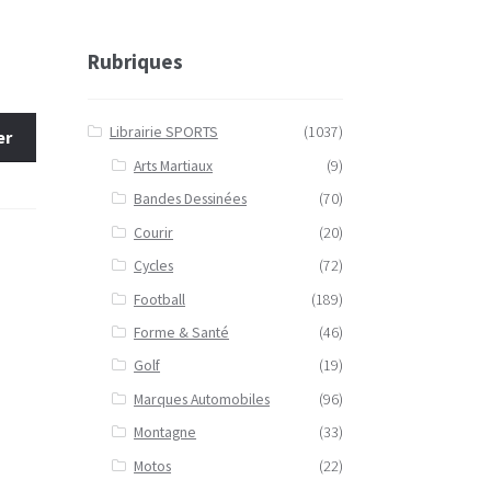
Rubriques
Librairie SPORTS
(1037)
er
Arts Martiaux
(9)
Bandes Dessinées
(70)
Courir
(20)
Cycles
(72)
Football
(189)
Forme & Santé
(46)
Golf
(19)
Marques Automobiles
(96)
Montagne
(33)
Motos
(22)