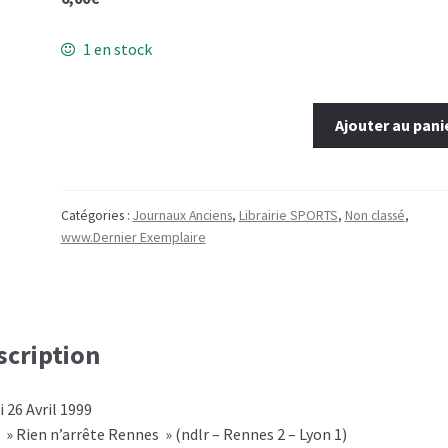
1 en stock
quantité
Ajouter au pani
de
26
avril
1999
Catégories :
Journaux Anciens
,
Librairie SPORTS
,
Non classé
,
www.Dernier Exemplaire
scription
i 26 Avril 1999
: » Rien n’arrête Rennes » (ndlr – Rennes 2 – Lyon 1)