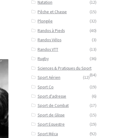
Natation
(12)
Pêche et Chasse
(15)
Plongée
(32)
Randos à Pieds
(40)
Randos Vélos
(3)
Randos VTT
(13)
Rugby
(36)
Sciences & Pratiques du Sport
(84)
Sport Aérien
(12)
Sport Co
(19)
Sport d'adresse
(6)
Sport de Combat
(17)
Sport de Glisse
(15)
Sport Equestre
(19)
Sport Méca
(92)