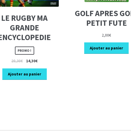
GOLF APRES GO
LE RUGBY MA
PETIT FUTE
GRANDE
ENCYCLOPEDIE
2,00
€
Ajouter au panier
PROMO !
Le
Le
20,30
€
14,30
€
prix
prix
initial
actuel
Ajouter au panier
était :
est :
20,30€.
14,30€.