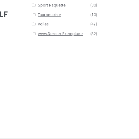
Sport Raquette
(30)
LF
Tauromachie
(10)
Voiles
(47)
www.Dernier Exemplaire
(82)