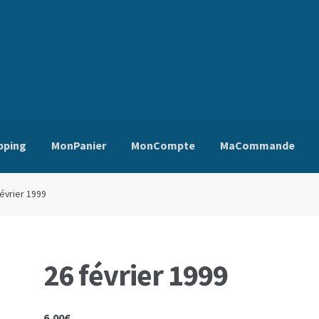
pping
MonPanier
MonCompte
MaCommande
ns Générales de Vente
Edito
Mentions Légales
Mon Compte
Pa
février 1999
26 février 1999
6,00
€