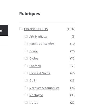
Rubriques
Librairie SPORTS
(1037)
er
Arts Martiaux
(9)
Bandes Dessinées
(70)
Courir
(20)
Cycles
(72)
Football
(189)
Forme & Santé
(46)
Golf
(19)
Marques Automobiles
(96)
Montagne
(33)
Motos
(22)