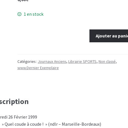
1 en stock
quantité
Ajouter au pani
de
26
février
1999
Catégories :
Journaux Anciens
,
Librairie SPORTS
,
Non classé
,
www.Dernier Exemplaire
scription
redi 26 Février 1999
: » Quel coude à coude ! » (ndlr – Marseille-Bordeaux)