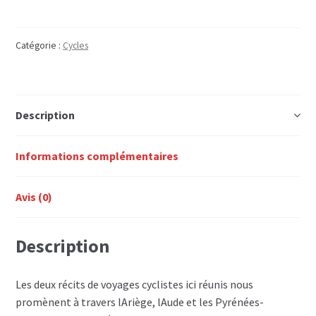
CYCLISTES
AUX
PYRENEES
Catégorie :
Cycles
Description
Informations complémentaires
Avis (0)
Description
Les deux récits de voyages cyclistes ici réunis nous
promènent à travers lAriège, lAude et les Pyrénées-