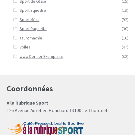
Sport de Glisse
(15)
Sport Equestre
(19)
Sport Méca
(92)
Sport Raquette
(30)
Tauromachie
(10)
Voiles
(47)
www.Dernier Exemplaire
(82)
Coordonnées
A la Rubrique Sport
126 Avenue Aurélien Houchard 13100 Le Tholonet