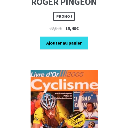
ROGER PINGEON
PROMO !
Le
Le
22,00
€
15,40
€
prix
prix
initial
actuel
Ajouter au panier
était :
est :
22,00€.
15,40€.