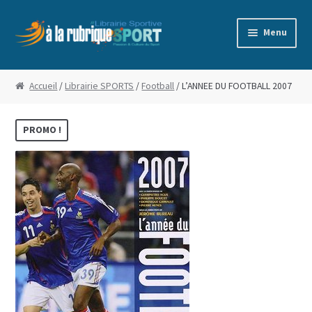
Aller
Aller
Menu
à
au
la
contenu
Accueil
navigation
Accueil
/
Librairie SPORTS
/
Football
/ L’ANNEE DU FOOTBALL 2007
Blog
PROMO !
Boutique
Commande
Conditions Générales de Vente
Edito
Mentions Légales