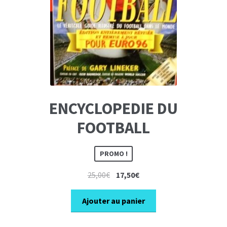
ENCYCLOPEDIE DU
FOOTBALL
PROMO !
Le
Le
25,00
€
17,50
€
prix
prix
initial
actuel
Ajouter au panier
était :
est :
25,00€.
17,50€.