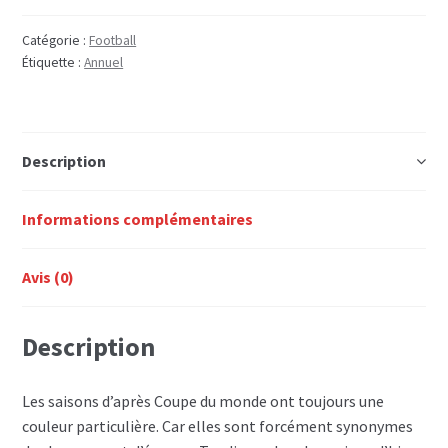
DU
FOOTBALL
Catégorie :
Football
Étiquette :
Annuel
2007
Description
Informations complémentaires
Avis (0)
Description
Les saisons d’après Coupe du monde ont toujours une
couleur particulière. Car elles sont forcément synonymes