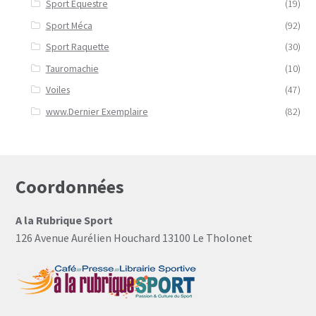
Sport Equestre
(19)
Sport Méca
(92)
Sport Raquette
(30)
Tauromachie
(10)
Voiles
(47)
www.Dernier Exemplaire
(82)
Coordonnées
A la Rubrique Sport
126 Avenue Aurélien Houchard 13100 Le Tholonet