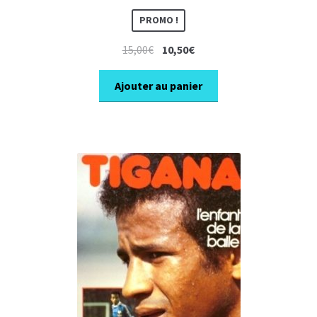
PROMO !
Le
Le
15,00
€
10,50
€
prix
prix
initial
actuel
Ajouter au panier
était :
est :
15,00€.
10,50€.