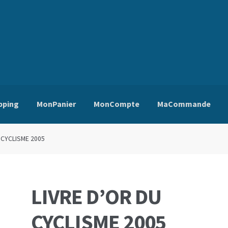
pping
MonPanier
MonCompte
MaCommande
ns Générales de Vente
Edito
Mentions Légales
Mon Compte
Pa
 CYCLISME 2005
LIVRE D’OR DU
CYCLISME 2005