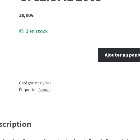
30,00
€
1 en stock
quantité
Ajouter au pani
de
LIVRE
D'OR
DU
Catégorie :
Cycles
Étiquette :
Annuel
CYCLISME
2005
scription