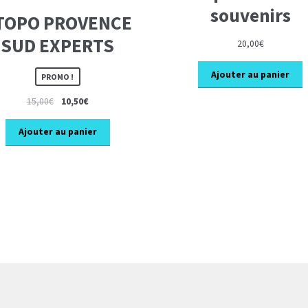
souvenirs
TOPO PROVENCE
SUD EXPERTS
20,00
€
Ajouter au panier
PROMO !
Le
Le
15,00
€
10,50
€
prix
prix
initial
actuel
Ajouter au panier
était :
est :
15,00€.
10,50€.