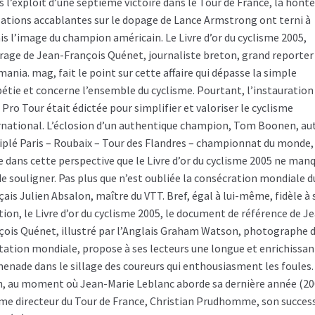
s l’exploit d’une septième victoire dans le Tour de France, la honte
lations accablantes sur le dopage de Lance Armstrong ont terni à
is l’image du champion américain. Le Livre d’or du cyclisme 2005,
vrage de Jean-François Quénet, journaliste breton, grand reporter
mania. mag, fait le point sur cette affaire qui dépasse la simple
pétie et concerne l’ensemble du cyclisme. Pourtant, l’instauration
 Pro Tour était édictée pour simplifier et valoriser le cyclisme
rnational. L’éclosion d’un authentique champion, Tom Boonen, au
riplé Paris – Roubaix – Tour des Flandres – championnat du monde,
e dans cette perspective que le Livre d’or du cyclisme 2005 ne man
de souligner. Pas plus que n’est oubliée la consécration mondiale d
çais Julien Absalon, maître du VTT. Bref, égal à lui-même, fidèle à 
tion, le Livre d’or du cyclisme 2005, le document de référence de J
çois Quénet, illustré par l’Anglais Graham Watson, photographe 
tation mondiale, propose à ses lecteurs une longue et enrichissa
enade dans le sillage des coureurs qui enthousiasment les foules.
n, au moment où Jean-Marie Leblanc aborde sa dernière année (20
e directeur du Tour de France, Christian Prudhomme, son succes