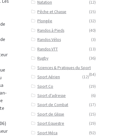
. Les
Natation
(12)
Pêche et Chasse
(15)
Plongée
(32)
 de
Randos à Pieds
(40)
 de
Randos Vélos
(3)
Randos VTT
(13)
teur
Rugby
(36)
Sciences & Pratiques du Sport
que
(84)
Sport Aérien
(12)
u
sa
Sport Co
(19)
ean-
Sport d'adresse
(6)
de
Sport de Combat
(17)
nte
Sport de Glisse
(15)
06)
Sport Equestre
(19)
seur
Sport Méca
(92)