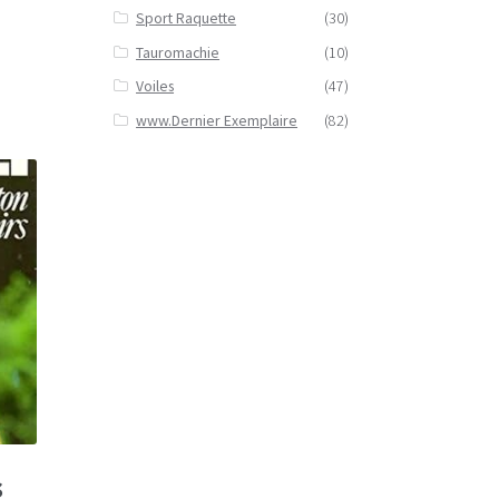
Sport Raquette
(30)
Tauromachie
(10)
Voiles
(47)
www.Dernier Exemplaire
(82)
s