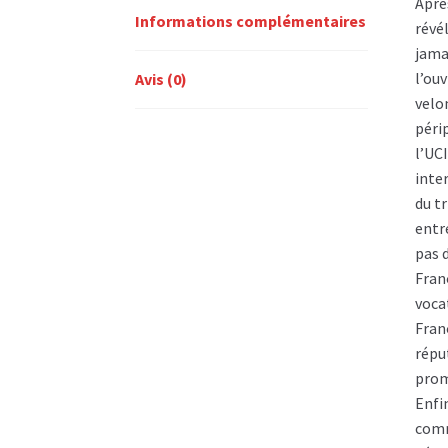
Aprè
Informations complémentaires
révé
jama
l’ou
Avis (0)
velo
péri
l’UCI
inte
du t
entr
pas 
Fran
voca
Fran
répu
prom
Enfi
comm