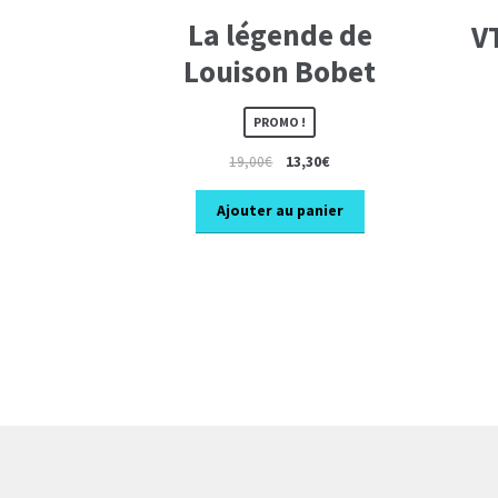
La légende de
V
Louison Bobet
PROMO !
Le
Le
19,00
€
13,30
€
prix
prix
initial
actuel
Ajouter au panier
était :
est :
19,00€.
13,30€.