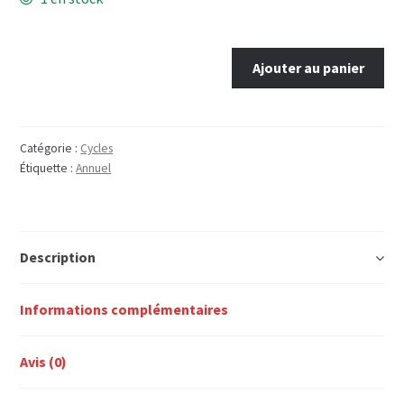
quantité
Ajouter au panier
de
LIVRE
OFFICIEL
DU
Catégorie :
Cycles
Étiquette :
Annuel
TOUR
DE
France
2005
Description
Informations complémentaires
Avis (0)