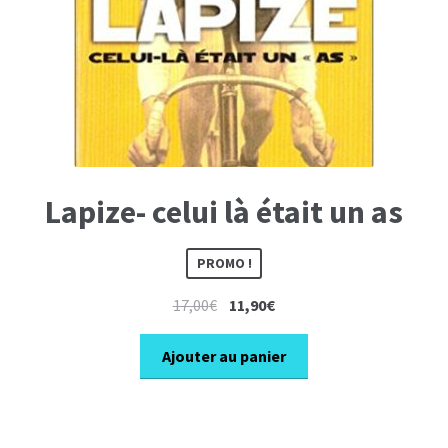
Lapize- celui là était un as
PROMO !
Le
Le
17,00
€
11,90
€
prix
prix
initial
actuel
Ajouter au panier
était :
est :
17,00€.
11,90€.