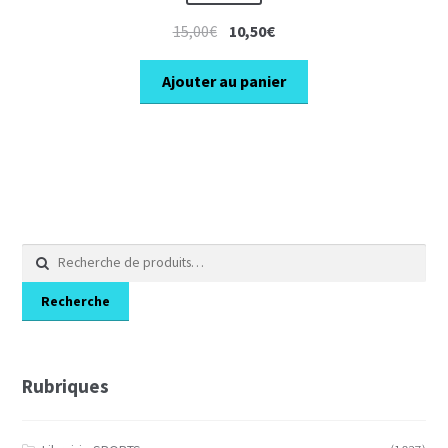
Le
Le
15,00
€
10,50
€
prix
prix
initial
actuel
Ajouter au panier
était :
est :
15,00€.
10,50€.
Recherche
pour :
Recherche
Rubriques