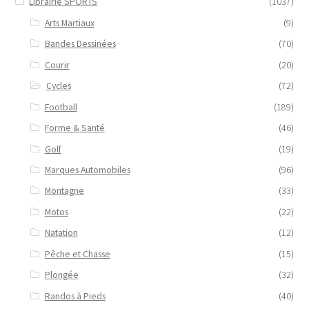
Librairie SPORTS
(1037)
Arts Martiaux
(9)
Bandes Dessinées
(70)
Courir
(20)
Cycles
(72)
Football
(189)
Forme & Santé
(46)
Golf
(19)
Marques Automobiles
(96)
Montagne
(33)
Motos
(22)
Natation
(12)
Pêche et Chasse
(15)
Plongée
(32)
Randos à Pieds
(40)