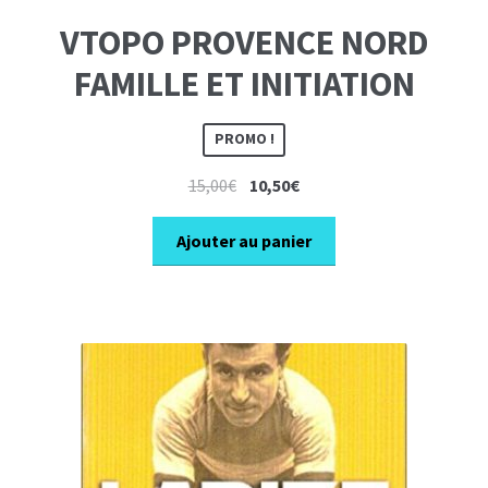
VTOPO PROVENCE NORD
FAMILLE ET INITIATION
PROMO !
Le
Le
15,00
€
10,50
€
prix
prix
initial
actuel
Ajouter au panier
était :
est :
15,00€.
10,50€.